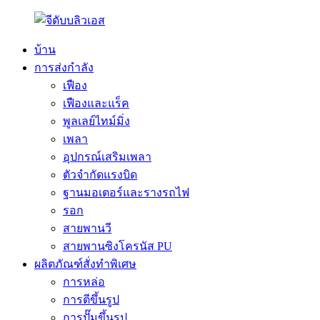
บ้าน
การส่งกำลัง
เฟือง
เฟืองและแร็ค
พูลเลย์ไทม์มิ่ง
เพลา
อุปกรณ์เสริมเพลา
ตัวจำกัดแรงบิด
ฐานมอเตอร์และรางรถไฟ
รอก
สายพานวี
สายพานซิงโครนัส PU
ผลิตภัณฑ์สั่งทำพิเศษ
การหล่อ
การตีขึ้นรูป
การปั๊มขึ้นรูป