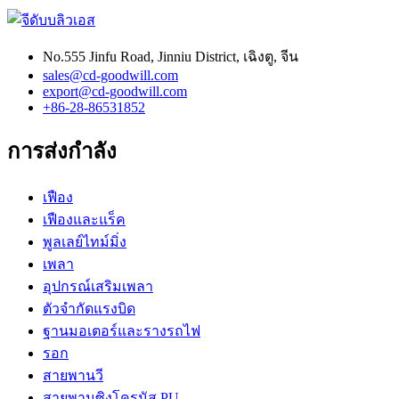
No.555 Jinfu Road, Jinniu District, เฉิงตู, จีน
sales@cd-goodwill.com
export@cd-goodwill.com
+86-28-86531852
การส่งกำลัง
เฟือง
เฟืองและแร็ค
พูลเลย์ไทม์มิ่ง
เพลา
อุปกรณ์เสริมเพลา
ตัวจำกัดแรงบิด
ฐานมอเตอร์และรางรถไฟ
รอก
สายพานวี
สายพานซิงโครนัส PU