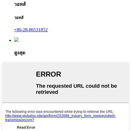
วอทส์
วอทส์
+86-28-86531852
สูงสุด