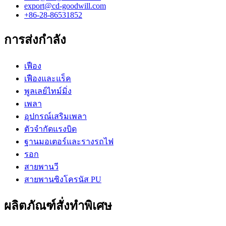
export@cd-goodwill.com
+86-28-86531852
การส่งกำลัง
เฟือง
เฟืองและแร็ค
พูลเลย์ไทม์มิ่ง
เพลา
อุปกรณ์เสริมเพลา
ตัวจำกัดแรงบิด
ฐานมอเตอร์และรางรถไฟ
รอก
สายพานวี
สายพานซิงโครนัส PU
ผลิตภัณฑ์สั่งทำพิเศษ