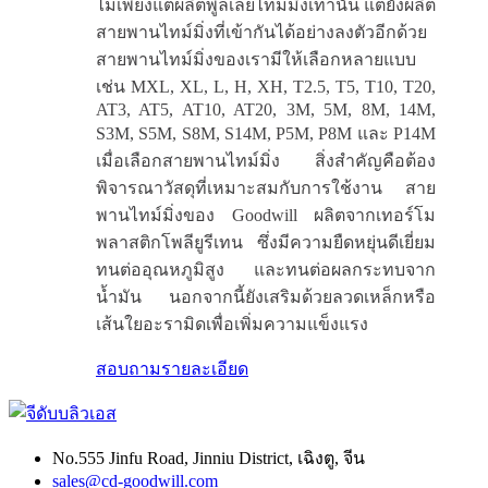
ไม่เพียงแต่ผลิตพูลเลย์ไทม์มิ่งเท่านั้น แต่ยังผลิต
สายพานไทม์มิ่งที่เข้ากันได้อย่างลงตัวอีกด้วย
สายพานไทม์มิ่งของเรามีให้เลือกหลายแบบ
เช่น MXL, XL, L, H, XH, T2.5, T5, T10, T20,
AT3, AT5, AT10, AT20, 3M, 5M, 8M, 14M,
S3M, S5M, S8M, S14M, P5M, P8M และ P14M
เมื่อเลือกสายพานไทม์มิ่ง สิ่งสำคัญคือต้อง
พิจารณาวัสดุที่เหมาะสมกับการใช้งาน สาย
พานไทม์มิ่งของ Goodwill ผลิตจากเทอร์โม
พลาสติกโพลียูรีเทน ซึ่งมีความยืดหยุ่นดีเยี่ยม
ทนต่ออุณหภูมิสูง และทนต่อผลกระทบจาก
น้ำมัน นอกจากนี้ยังเสริมด้วยลวดเหล็กหรือ
เส้นใยอะรามิดเพื่อเพิ่มความแข็งแรง
สอบถาม
รายละเอียด
No.555 Jinfu Road, Jinniu District, เฉิงตู, จีน
sales@cd-goodwill.com