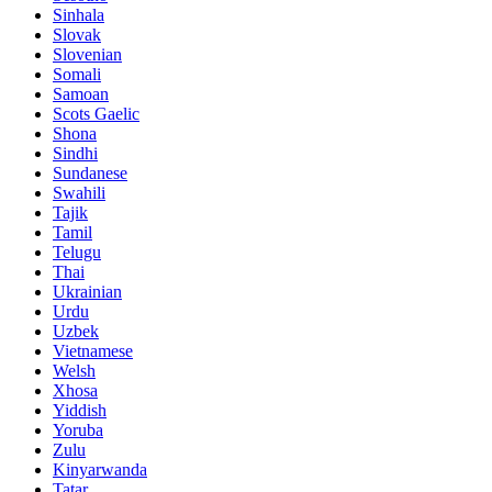
Sinhala
Slovak
Slovenian
Somali
Samoan
Scots Gaelic
Shona
Sindhi
Sundanese
Swahili
Tajik
Tamil
Telugu
Thai
Ukrainian
Urdu
Uzbek
Vietnamese
Welsh
Xhosa
Yiddish
Yoruba
Zulu
Kinyarwanda
Tatar