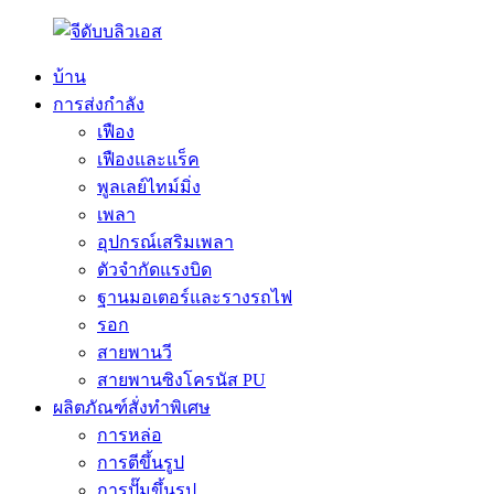
บ้าน
การส่งกำลัง
เฟือง
เฟืองและแร็ค
พูลเลย์ไทม์มิ่ง
เพลา
อุปกรณ์เสริมเพลา
ตัวจำกัดแรงบิด
ฐานมอเตอร์และรางรถไฟ
รอก
สายพานวี
สายพานซิงโครนัส PU
ผลิตภัณฑ์สั่งทำพิเศษ
การหล่อ
การตีขึ้นรูป
การปั๊มขึ้นรูป