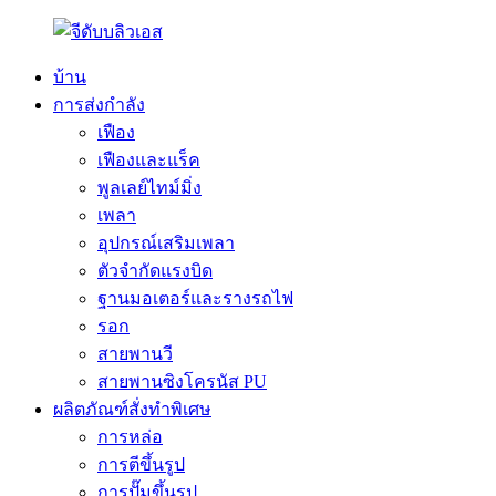
บ้าน
การส่งกำลัง
เฟือง
เฟืองและแร็ค
พูลเลย์ไทม์มิ่ง
เพลา
อุปกรณ์เสริมเพลา
ตัวจำกัดแรงบิด
ฐานมอเตอร์และรางรถไฟ
รอก
สายพานวี
สายพานซิงโครนัส PU
ผลิตภัณฑ์สั่งทำพิเศษ
การหล่อ
การตีขึ้นรูป
การปั๊มขึ้นรูป