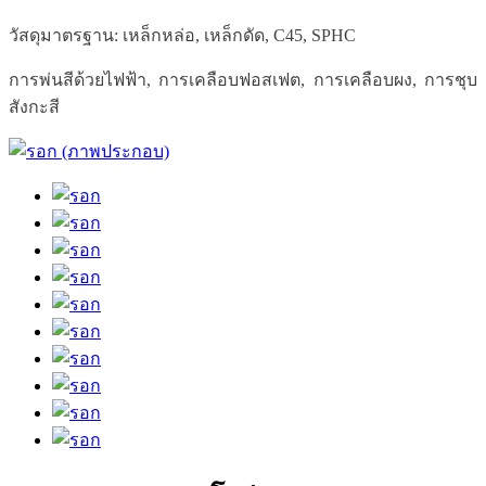
วัสดุมาตรฐาน: เหล็กหล่อ, เหล็กดัด, C45, SPHC
การพ่นสีด้วยไฟฟ้า, การเคลือบฟอสเฟต, การเคลือบผง, การชุบ
สังกะสี