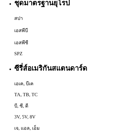
ชุดมาตรฐานยุโรป
สปา
เอสพีบี
เอสพีซี
SPZ
ซีรี่ส์อเมริกันสแตนดาร์ด
เอเค, บีเค
TA, TB, TC
บี, ซี, ดี
3V, 5V, 8V
เจ, แอล, เอ็ม