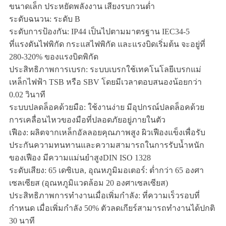
ขนาดเล็ก ประหยัดพลังงาน เสียงรบกวนต่ำ
ระดับฉนวน: ระดับ B
ระดับการป้องกัน: IP44 เป็นไปตามมาตรฐาน IEC34-5
ที่แรงดันไฟพิกัด กระแสไฟพิกัด และแรงบิดเริ่มต้น จะอยู่ที่
280-320% ของแรงบิดพิกัด
ประสิทธิภาพการเบรก: ระบบเบรกใช้เทคโนโลยีเบรกแม่
เหล็กไฟฟ้า TSB หรือ SBV โดยมีเวลาตอบสนองน้อยกว่า
0.02 วินาที
ระบบปลดล็อคด้วยมือ: ใช้งานง่าย มีอุปกรณ์ปลดล็อคด้วย
การเคลื่อนไหวของมือที่ปลอดภัยอยู่ภายในตัว
เฟือง: ผลิตจากเหล็กอัลลอยคุณภาพสูง ผิวเฟืองแข็งเพื่อรับ
ประกันความทนทานและความสามารถในการรับน้ำหนัก
ของเฟือง มีความแม่นยำสูง
DIN ISO 1328
ระดับเสียง: 65 เดซิเบล, อุณหภูมิมอเตอร์: ต่ำกว่า 65 องศา
เซลเซียส (อุณหภูมิแวดล้อม 20 องศาเซลเซียส)
ประสิทธิภาพการทำงานเมื่อเพิ่มกำลัง: ที่ความเร็วรอบที่
กำหนด เมื่อเพิ่มกำลัง 50% ตัวลดเกียร์สามารถทำงานได้ปกติ
30 นาที