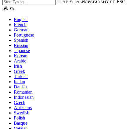
กด Enter เพื่อค้นหา หรือกด ESC
เพื่อปิด
English
French
German
Portuguese
Spanish
Russian
Japanese
Korean
Arabic
Irish
Greek
Turkish
Italian
Danish
Romanian
Indonesian
Czech
Afrikaans
Swedish
Polish
Basque
Catalan