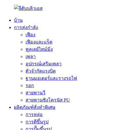
บ้าน
การส่งกำลัง
เฟือง
เฟืองและแร็ค
พูลเลย์ไทม์มิ่ง
เพลา
อุปกรณ์เสริมเพลา
ตัวจำกัดแรงบิด
ฐานมอเตอร์และรางรถไฟ
รอก
สายพานวี
สายพานซิงโครนัส PU
ผลิตภัณฑ์สั่งทำพิเศษ
การหล่อ
การตีขึ้นรูป
การปั๊มขึ้นรูป