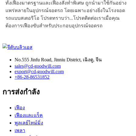
ทั้งเฟืองมาตรฐานและเฟืองสั่งทำพิเศษ ถูกนำมาใช้กันอย่าง
แพร่หลายในอุปกรณ์จอดรถ โดยเฉพาะอย่างยิ่งในโรงจอด
รถแบบสเตอริโอ โปรดทราบว่า...
โปรดติดต่อเราเมื่อคุณ
ต้องการเฟืองขับสำหรับประกอบอุปกรณ์จอดรถ
No.555 Jinfu Road, Jinniu District, เฉิงตู, จีน
sales@cd-goodwill.com
export@cd-goodwill.com
+86-28-86531852
การส่งกำลัง
เฟือง
เฟืองและแร็ค
พูลเลย์ไทม์มิ่ง
เพลา